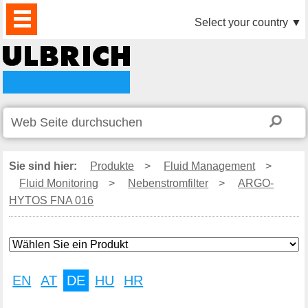
PRODUKTE
AKTUELLES
DOWNLOAD
VIDEO
PARTNER
UNTERNEHMEN
KONTAKTE
Select your country
▼
Sie sind hier:
Produkte
>
Fluid Management
>
Fluid Monitoring
>
Nebenstromfilter
>
ARGO-
HYTOS FNA 016
EN
AT
DE
HU
HR