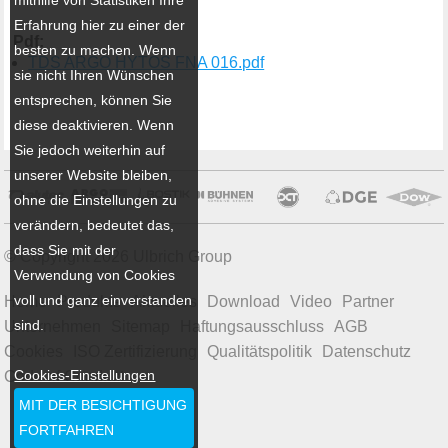
Erfahrung hier zu einer der
Pdf:
besten zu machen. Wenn
TDS ARGO HYTOS FNA 016.pdf
sie nicht Ihren Wünschen
entsprechen, können Sie
diese deaktivieren. Wenn
Sie jedoch weiterhin auf
unserer Website bleiben,
ohne die Einstellungen zu
verändern, bedeutet das,
dass Sie mit der
© Copyright 2026 Ulbrich Group
Verwendung von Cookies
voll und ganz einverstanden
Home
Produkte
Aktuelles
Download
Video
Partner
sind.
Unternehmen
Sitemap
Haftungsausschluss
AGB
Cookies
ISO Zertifizierung
Qualitätspolitik
Datenschutz
Cookies-Einstellungen
Code of Conduct
MIT DER BESICHTIGUNG
FORTFAHREN