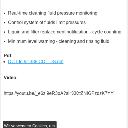
Real-time cleaning fluid pressure monitoring
Control system of fluids limit pressures
Liquid and filter replacement notification - cycle counting
Minimum level warning - cleaning and rinsing fluid
Pdf:
DCT InJet 388 CD TDS.pdf
Video:
https://youtu.be/_e6zl9eR3oA?si=XKttZNlGPzdzK7YY
Wir verwenden Cookies, um