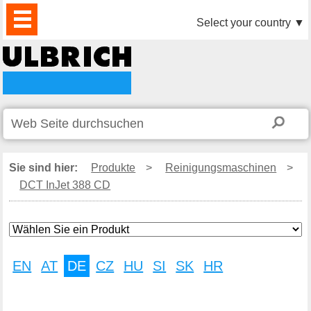
PRODUKTE
AKTUELLES
DOWNLOAD
VIDEO
PARTNER
UNTERNEHMEN
KONTAKTE
Select your country
▼
Sie sind hier:
Produkte
>
Reinigungsmaschinen
>
DCT InJet 388 CD
EN
AT
DE
CZ
HU
SI
SK
HR