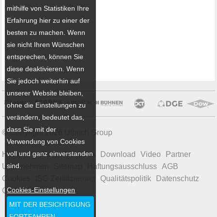
mithilfe von Statistiken Ihre
Erfahrung hier zu einer der
besten zu machen. Wenn
sie nicht Ihren Wünschen
entsprechen, können Sie
diese deaktivieren. Wenn
Sie jedoch weiterhin auf
unserer Website bleiben,
ohne die Einstellungen zu
verändern, bedeutet das,
dass Sie mit der
© Copyright 2026 Ulbrich Group
Verwendung von Cookies
voll und ganz einverstanden
Home
Produkte
Aktuelles
Download
Video
Partner
sind.
Unternehmen
Sitemap
Haftungsausschluss
AGB
Cookies
ISO Zertifizierung
Qualitätspolitik
Datenschutz
Cookies-Einstellungen
Code of Conduct
MIT DER BESICHTIGUNG
FORTFAHREN