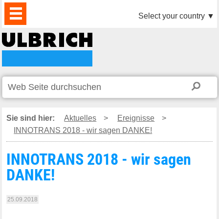
PRODUKTE
AKTUELLES
DOWNLOAD
VIDEO
PARTNER
UNTERNEHMEN
KONTAKTE
Select your country
▼
Sie sind hier:
Aktuelles
>
Ereignisse
>
INNOTRANS 2018 - wir sagen DANKE!
INNOTRANS 2018 - wir sagen
DANKE!
25.09.2018