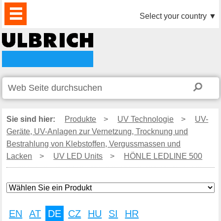
PRODUKTE
AKTUELLES
DOWNLOAD
VIDEO
PARTNER
UNTERNEHMEN
KONTAKTE
Select your country
▼
Sie sind hier:
Produkte
>
UV Technologie
>
UV-
Geräte, UV-Anlagen zur Vernetzung, Trocknung und
Bestrahlung von Klebstoffen, Vergussmassen und
Lacken
>
UV LED Units
>
HÖNLE LEDLINE 500
EN
AT
DE
CZ
HU
SI
HR