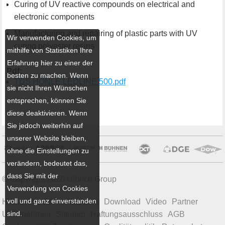
Curing of UV reactive compounds on electrical and
electronic components
Manufacturing and repairing of plastic parts with UV
Wir verwenden Cookies, um
curing polyester resins
mithilfe von Statistiken Ihre
Erfahrung hier zu einer der
Pdf:
besten zu machen. Wenn
TDS HONLE LEDLINE 500.pdf
sie nicht Ihren Wünschen
entsprechen, können Sie
diese deaktivieren. Wenn
Sie jedoch weiterhin auf
unserer Website bleiben,
ohne die Einstellungen zu
verändern, bedeutet das,
dass Sie mit der
© Copyright 2026 Ulbrich Group
Verwendung von Cookies
voll und ganz einverstanden
Home
Produkte
Aktuelles
Download
Video
Partner
sind.
Unternehmen
Sitemap
Haftungsausschluss
AGB