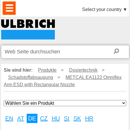
PRODUKTE
AKTUELLES
DOWNLOAD
VIDEO
PARTNER
UNTERNEHMEN
KONTAKTE
Select your country
▼
Sie sind hier:
Produkte
>
Dosiertechnik
>
Schadstoffabsaugung
>
METCAL EA1122 Omniflex
Arm ESD with Rectangular Nozzle
EN
AT
DE
CZ
HU
SI
SK
HR