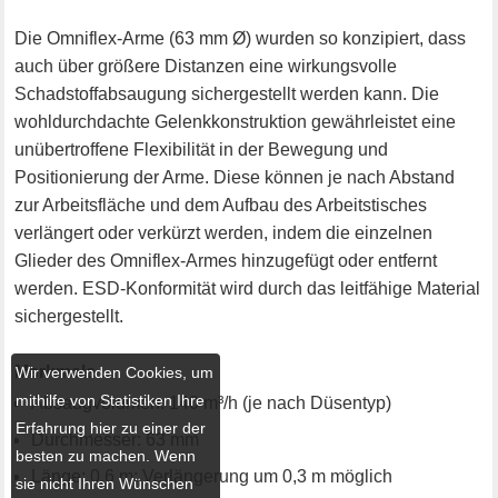
Die Omniflex-Arme (63 mm Ø) wurden so konzipiert, dass
auch über größere Distanzen eine wirkungsvolle
Schadstoffabsaugung sichergestellt werden kann. Die
wohldurchdachte Gelenkkonstruktion gewährleistet eine
unübertroffene Flexibilität in der Bewegung und
Positionierung der Arme. Diese können je nach Abstand
zur Arbeitsfläche und dem Aufbau des Arbeitstisches
verlängert oder verkürzt werden, indem die einzelnen
Glieder des Omniflex-Armes hinzugefügt oder entfernt
werden. ESD-Konformität wird durch das leitfähige Material
sichergestellt.
Merkmale
Wir verwenden Cookies, um
mithilfe von Statistiken Ihre
Absaugvolumen: 140 m³/h (je nach Düsentyp)
Erfahrung hier zu einer der
Durchmesser: 63 mm
besten zu machen. Wenn
Länge: 0,6 m; Verlängerung um 0,3 m möglich
sie nicht Ihren Wünschen