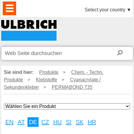
PRODUKTE
AKTUELLES
DOWNLOAD
VIDEO
PARTNER
UNTERNEHMEN
KONTAKTE
Select your country
▼
Sie sind hier:
Produkte
>
Chem. - Techn.
Produkte
>
Klebstoffe
>
Cyanacrylate /
Sekundenkleber
>
PERMABOND 735
EN
AT
DE
CZ
HU
SI
SK
HR