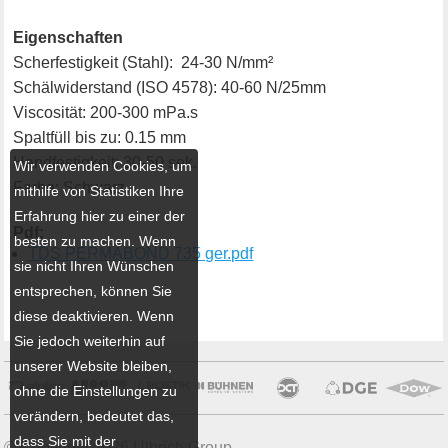
Eigenschaften
Scherfestigkeit (Stahl): 24-30 N/mm²
Schälwiderstand (ISO 4578): 40-60 N/25mm
Viscosität: 200-300 mPa.s
Spaltfüll bis zu: 0.15 mm
Handfestigkeit: 30-50 sek.
Wir verwenden Cookies, um
Farbe: Schwarz
mithilfe von Statistiken Ihre
Erfahrung hier zu einer der
Pdf:
besten zu machen. Wenn
TDS PERMABOND 735 ger.pdf
sie nicht Ihren Wünschen
entsprechen, können Sie
diese deaktivieren. Wenn
Sie jedoch weiterhin auf
unserer Website bleiben,
ohne die Einstellungen zu
verändern, bedeutet das,
dass Sie mit der
© Copyright 2026 Ulbrich Group