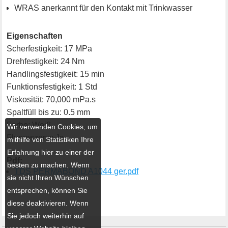
WRAS anerkannt für den Kontakt mit Trinkwasser
Eigenschaften
Scherfestigkeit: 17 MPa
Drehfestigkeit: 24 Nm
Handlingsfestigkeit: 15 min
Funktionsfestigkeit: 1 Std
Viskosität: 70,000 mPa.s
Spaltfüll bis zu: 0.5 mm
Farbe: Weiß
Wir verwenden Cookies, um
Fluoreszenz: Ja
mithilfe von Statistiken Ihre
Erfahrung hier zu einer der
Pdf:
besten zu machen. Wenn
TDS PERMABOND A1044 ger.pdf
sie nicht Ihren Wünschen
entsprechen, können Sie
diese deaktivieren. Wenn
Sie jedoch weiterhin auf