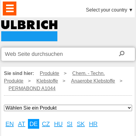
PRODUKTE
AKTUELLES
DOWNLOAD
VIDEO
PARTNER
UNTERNEHMEN
KONTAKTE
Select your country
▼
Sie sind hier:
Produkte
>
Chem. - Techn.
Produkte
>
Klebstoffe
>
Anaerobe Klebstoffe
>
PERMABOND A1044
EN
AT
DE
CZ
HU
SI
SK
HR