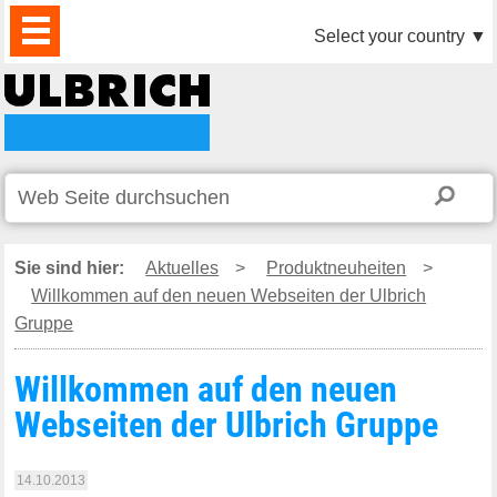
PRODUKTE
AKTUELLES
DOWNLOAD
VIDEO
PARTNER
UNTERNEHMEN
KONTAKTE
Select your country
▼
Sie sind hier:
Aktuelles
>
Produktneuheiten
>
Willkommen auf den neuen Webseiten der Ulbrich
Gruppe
Willkommen auf den neuen
Webseiten der Ulbrich Gruppe
14.10.2013