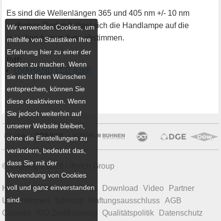
Es sind die Wellenlängen 365 und 405 nm +/- 10 nm
verfügbar. Dadurch lässt sich die Handlampe auf die
Wir verwenden Cookies, um
jeweilige Anwendung abstimmen.
mithilfe von Statistiken Ihre
Erfahrung hier zu einer der
Pdf:
besten zu machen. Wenn
UVAHAND LED d.pdf
sie nicht Ihren Wünschen
entsprechen, können Sie
diese deaktivieren. Wenn
Sie jedoch weiterhin auf
unserer Website bleiben,
ohne die Einstellungen zu
verändern, bedeutet das,
dass Sie mit der
© Copyright 2026 Ulbrich Group
Verwendung von Cookies
voll und ganz einverstanden
Home
Produkte
Aktuelles
Download
Video
Partner
sind.
Unternehmen
Sitemap
Haftungsausschluss
AGB
Cookies
ISO Zertifizierung
Qualitätspolitik
Datenschutz