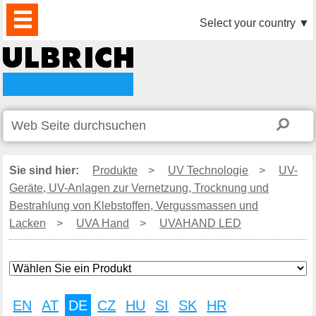
PRODUKTE
AKTUELLES
DOWNLOAD
VIDEO
PARTNER
UNTERNEHMEN
KONTAKTE
Select your country
▼
Sie sind hier:
Produkte
>
UV Technologie
>
UV-
Geräte, UV-Anlagen zur Vernetzung, Trocknung und
Bestrahlung von Klebstoffen, Vergussmassen und
Lacken
>
UVA Hand
>
UVAHAND LED
EN
AT
DE
CZ
HU
SI
SK
HR