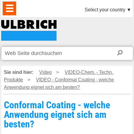
PRODUKTE
AKTUELLES
DOWNLOAD
VIDEO
PARTNER
UNTERNEHMEN
KONTAKTE
Select your country
▼
Sie sind hier:
Video
>
VIDEO-Chem. - Techn.
Produkte
>
VIDEO - Conformal Coating - welche
Anwendung eignet sich am besten?
Conformal Coating - welche
Anwendung eignet sich am
besten?