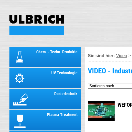
Chem. - Techn. Produkte
Sie sind hier:
Video
VIDEO - Indust
UV Technologie
Dosiertechnik
WEFOR
Plasma Treatment