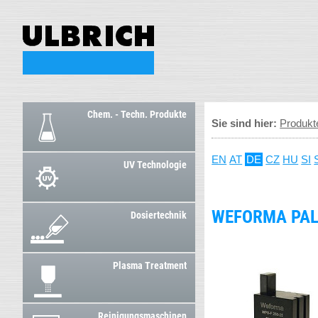
Chem. - Techn. Produkte
Sie sind hier:
Produkt
EN
AT
DE
CZ
HU
SI
UV Technologie
WEFORMA PAL
Dosiertechnik
Plasma Treatment
Reinigungsmaschinen