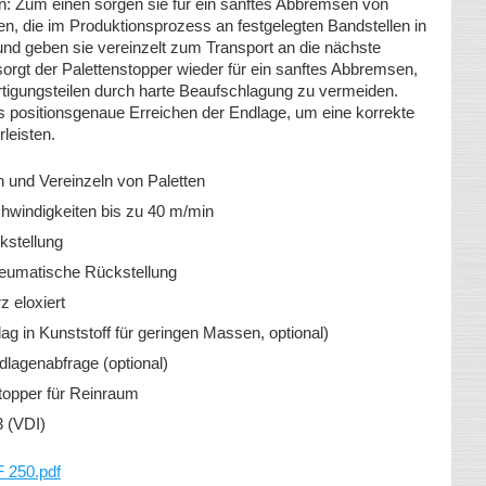
n: Zum einen sorgen sie für ein sanftes Abbremsen von
n, die im Produktionsprozess an festgelegten Bandstellen in
und geben sie vereinzelt zum Transport an die nächste
 sorgt der Palettenstopper wieder für ein sanftes Abbremsen,
igungsteilen durch harte Beaufschlagung zu vermeiden.
as positionsgenaue Erreichen der Endlage, um eine korrekte
leisten.
und Vereinzeln von Paletten
windigkeiten bis zu 40 m/min
kstellung
neumatische Rückstellung
 eloxiert
g in Kunststoff für geringen Massen, optional)
dlagenabfrage (optional)
topper für Reinraum
3 (VDI)
F 250.pdf