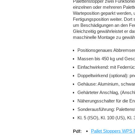
Palettenstopper zwei Funktione
einzelnen oder mehreren Palette
Warteposition geparkt werden, 
Fertigungsposition weiter. Dort
um Beschädigungen an den Fert
Gleichzeitig gewährleistet er d
maschinelle Montage zu gewähr
Positionsgenaues Abbremsen 
Massen bis 450 kg und Gesch
Einfachwirkend: mit Federrüc
Doppeltwirkend (optional): p
Gehäuse: Aluminium, schwarz
Gehärteter Anschlag, (Anschla
Näherungsschalter für die En
Sonderausführung: Palettens
Kl. 5 (ISO), Kl. 100 (US), Kl. 
Pallet Stoppers WPS 
Pdf: