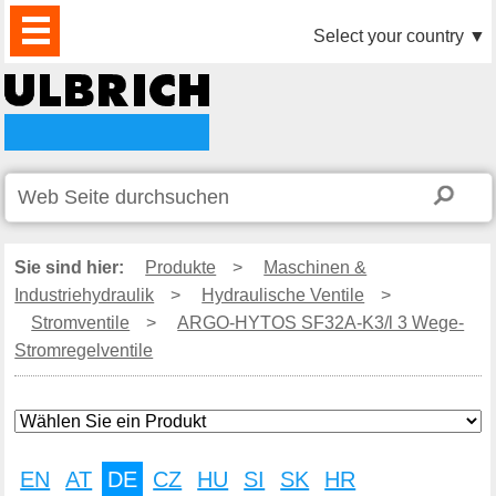
PRODUKTE
AKTUELLES
DOWNLOAD
VIDEO
PARTNER
UNTERNEHMEN
KONTAKTE
Select your country
▼
Sie sind hier:
Produkte
>
Maschinen &
Industriehydraulik
>
Hydraulische Ventile
>
Stromventile
>
ARGO-HYTOS SF32A-K3/l 3 Wege-
Stromregelventile
EN
AT
DE
CZ
HU
SI
SK
HR