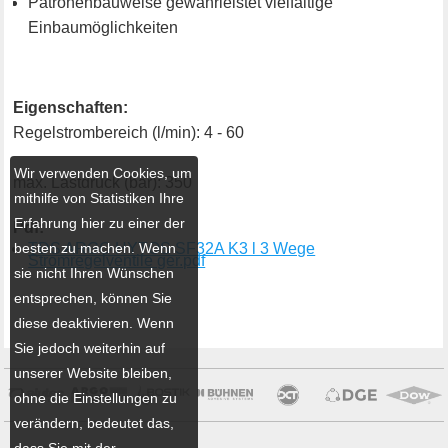
Patronenbauweise gewährleistet vielfältige
Einbaumöglichkeiten
Eigenschaften:
Regelstrombereich (l/min): 4 - 60
Wir verwenden Cookies, um
max. Lastdruck (bar): 350
mithilfe von Statistiken Ihre
Erfahrung hier zu einer der
Pdf:
besten zu machen. Wenn
TDS ARGO HYTOS SF32A K3 l 3 Wege
Stromregelventile ger.pdf
sie nicht Ihren Wünschen
entsprechen, können Sie
diese deaktivieren. Wenn
Sie jedoch weiterhin auf
unserer Website bleiben,
ohne die Einstellungen zu
verändern, bedeutet das,
dass Sie mit der