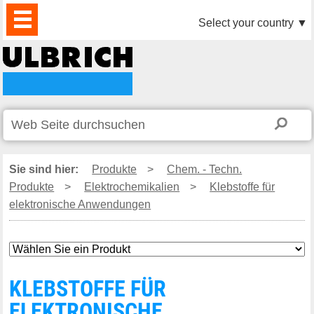
PRODUKTE
AKTUELLES
DOWNLOAD
VIDEO
PARTNER
UNTERNEHMEN
KONTAKTE
Select your country
▼
Sie sind hier:
Produkte
>
Chem. - Techn.
Produkte
>
Elektrochemikalien
>
Klebstoffe für
elektronische Anwendungen
KLEBSTOFFE FÜR
ELEKTRONISCHE