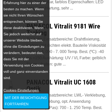
/ VL Farbe: klar, farblos Eigenschaften: LED
Erfahrung hier zu einer der
optimierte Härtung, sehr ...
besten zu machen. Wenn
sie nicht Ihren Wünschen
entsprechen, können Sie
PANACOL Vitralit 9181 Wire
diese deaktivieren. Wenn
Tacking
Sie jedoch weiterhin auf
Typische Einsatzbereiche: Drahtfixierung,
unserer Website bleiben,
kleben und dichten elektr. Bauteile Viskosität
ohne die Einstellungen zu
(mPas): 4. 000 - 7. 000 Temp. Best. (ºC): -40
verändern, bedeutet das,
bis +150 Aushärtung: UV / VL Farbe: gelblich
dass Sie mit der
Eigenschaften: gute ...
Verwendung von Cookies
voll und ganz einverstanden
sind.
PANACOL Vitralit UC 1608
Optik
Cookies-Einstellungen
Typische Einsatzbereiche: LWL- Verklebung,
MIT DER BESICHTIGUNG
Linsen Verklebung, opt. Anwendung
FORTFAHREN
Viskosität (mPas): 700 - 1. 250 Temp. Best.