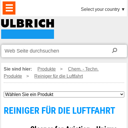
PRODUKTE
AKTUELLES
DOWNLOAD
VIDEO
PARTNER
UNTERNEHMEN
KONTAKTE
Select your country
▼
Sie sind hier:
Produkte
>
Chem. - Techn.
Produkte
>
Reiniger für die Luftfahrt
REINIGER FÜR DIE LUFTFAHRT