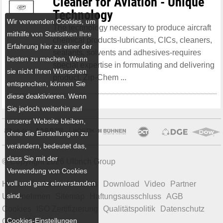
Cleaner for Aviation - Unique
Technology
Wir verwenden Cookies, um
The technology necessary to produce aircraft
mithilfe von Statistiken Ihre
chemical products-lubricants, CICs, cleaners,
Erfahrung hier zu einer der
sealants, solvents and adhesives-requires
besten zu machen. Wenn
special expertise in formulating and delivering
sie nicht Ihren Wünschen
product. Zip-Chem ...
entsprechen, können Sie
diese deaktivieren. Wenn
Sie jedoch weiterhin auf
unserer Website bleiben,
ohne die Einstellungen zu
verändern, bedeutet das,
dass Sie mit der
© Copyright 2026 Ulbrich Group
Verwendung von Cookies
voll und ganz einverstanden
Home
Produkte
Aktuelles
Download
Video
Partner
sind.
Unternehmen
Sitemap
Haftungsausschluss
AGB
Cookies
ISO Zertifizierung
Qualitätspolitik
Datenschutz
Cookies-Einstellungen
Code of Conduct