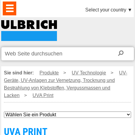
PRODUKTE
AKTUELLES
DOWNLOAD
VIDEO
PARTNER
UNTERNEHMEN
KONTAKTE
Select your country
▼
Sie sind hier:
Produkte
>
UV Technologie
>
UV-
Geräte, UV-Anlagen zur Vernetzung, Trocknung und
Bestrahlung von Klebstoffen, Vergussmassen und
Lacken
>
UVA Print
UVA PRINT